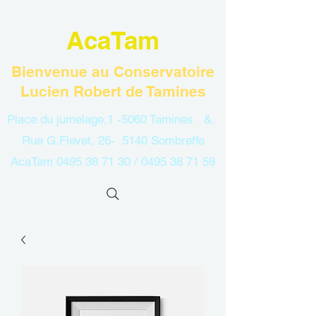
AcaTam
Bienvenue au Conservatoire
Lucien Robert de Tamines
Place du jumelage,1 -5060 Tamines &.
Rue G.Fievet, 26- 5140 Sombreffe
AcaTam
0495 38 71 30
/
0495 38 71 59