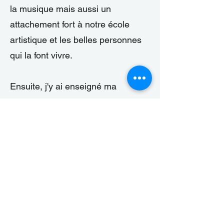
la musique mais aussi un
attachement fort à notre école
artistique et les belles personnes
qui la font vivre.
Ensuite, j'y ai enseigné ma
passion : la musique.
En tant que directrice adjointe, je
veille à ce que l'académie reste
fidèle à ce qu'elle a toujours été :
un établissement chaleureux et
familial offrant un enseignement
de qualité. Que ce soit par la
danse, la musique ou le théâtre, je