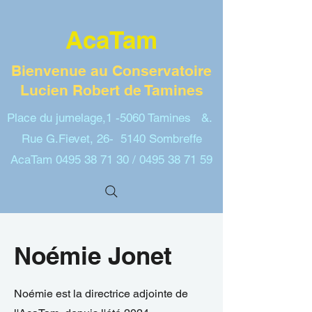
AcaTam
Bienvenue au Conservatoire
Lucien Robert de Tamines
Place du jumelage,1 -5060 Tamines &.
Rue G.Fievet, 26- 5140 Sombreffe
AcaTam
0495 38 71 30
/
0495 38 71 59
Noémie Jonet
Noémie est la directrice adjointe de