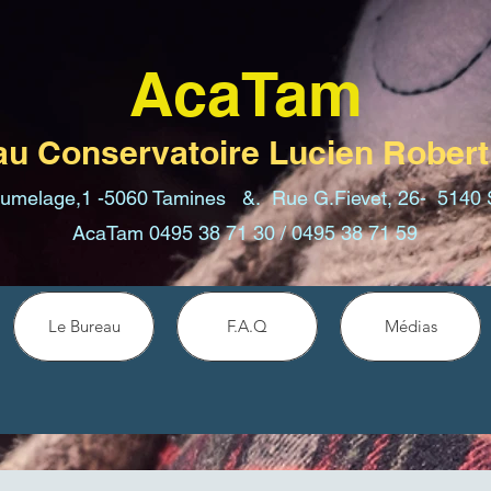
AcaTam
au Conservatoire Lucien Robert
jumelage,1 -5060 Tamines &. Rue G.Fievet, 26- 5140 
AcaTam 0495 38 71 30 / 0495 38 71 59
Le Bureau
F.A.Q
Médias