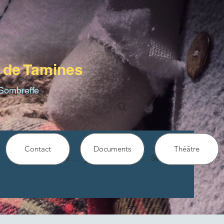
 de Tamines
Sombreffe
Contact
Documents
Théâtre
Se connecter
Se connecter